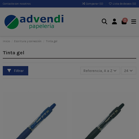
Contacte con nosotros
Comparar (
0
)
Lista de deseos (
0
)
0
Inicio
Escritura y corrección
Tinta gel
Tinta gel
Filtrar
Referencia, A a Z
24