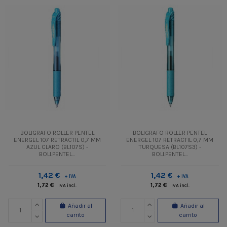
BOLIGRAFO ROLLER PENTEL
BOLIGRAFO ROLLER PENTEL
ENERGEL 107 RETRACTIL 0,7 MM
ENERGEL 107 RETRACTIL 0,7 MM
AZUL CLARO (BL107S) -
TURQUESA (BL107S3) -
BOLI.PENTEL...
BOLI.PENTEL...
1,42 €
1,42 €
+ IVA
+ IVA
1,72 €
1,72 €
IVA incl.
IVA incl.
Añadir al
Añadir al
carrito
carrito