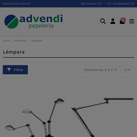
Contacte con nosotros
Comparar (
0
)
Lista de deseos (
0
)
0
Inicio
Mobiliario
Lámpara
Lámpara
Filtrar
Referencia, A a Z
2