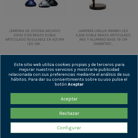
LAMPARA DE OFICINA ARCHIVO
LAMPARA UNILUX MAMBO LED
2000 CON BRAZO DOBLE
5,6W DOBLE BRAZO ARTICULADO
ARTICULADO REGULABLE EN ALTURA
ABS Y ALUMINIO BASE 19 CM
LED 3W...
DIAMETRO...
71,57 €
62,56 €
+ IVA
+ IVA
86,60 €
75,70 €
IVA incl.
IVA incl.
Este sitio web utiliza cookies propias y de terceros para
mejorar nuestros servicios y mostrarle publicidad
relacionada con sus preferencias mediante el análisis de sus
Añadir al
Añadir al
hábitos. Para dar su consentimiento sobre su uso pulse el
carrito
carrito
botón
Aceptar
Aceptar
ENLACES DE INTERÉS
Rechazar
INFORMACIÓN
Configurar
CONTÁCTENOS