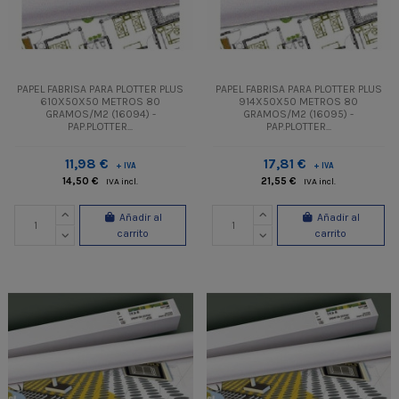
PAPEL FABRISA PARA PLOTTER PLUS
PAPEL FABRISA PARA PLOTTER PLUS
610X50X50 METROS 80
914X50X50 METROS 80
GRAMOS/M2 (16094) -
GRAMOS/M2 (16095) -
PAP.PLOTTER...
PAP.PLOTTER...
11,98 €
17,81 €
+ IVA
+ IVA
14,50 €
21,55 €
IVA incl.
IVA incl.
Añadir al
Añadir al
carrito
carrito