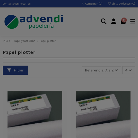
Contacte con nosotros
Comparar (
0
)
Lista de deseos (
0
)
0
Inicio
Papel y cartulina
Papel plotter
Papel plotter
Filtrar
Referencia, A a Z
4