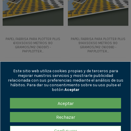
PAPEL FABRISA PARA PLOTTER PLUS
PAPEL FABRISA PARA PLOTTER PLUS
610X50X50 METROS 90
914X50X50 METROS 90
GRAMOS/M2 (16097) -
GRAMOS/M2 (16098) -
PAP.PLOTTER...
PAP.PLOTTER...
13,47 €
18,84 €
+ IVA
+ IVA
16,30 €
22,80 €
IVA incl.
IVA incl.
Este sitio web utiliza cookies propias y de terceros para
mejorar nuestros servicios y mostrarle publicidad
relacionada con sus preferencias mediante el análisis de sus
Añadir al
Añadir al
hábitos. Para dar su consentimiento sobre su uso pulse el
carrito
carrito
botón
Aceptar
Aceptar
ENLACES DE INTERÉS
Rechazar
INFORMACIÓN
Configurar