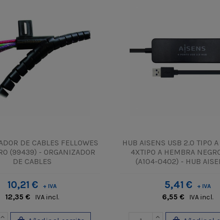
ADOR DE CABLES FELLOWES
HUB AISENS USB 2.0 TIPO 
RO (99439) - ORGANIZADOR
4XTIPO A HEMBRA NEGR
DE CABLES
(A104-0402) - HUB AISEN
10,21 €
5,41 €
+ IVA
+ IVA
12,35 €
6,55 €
IVA incl.
IVA incl.