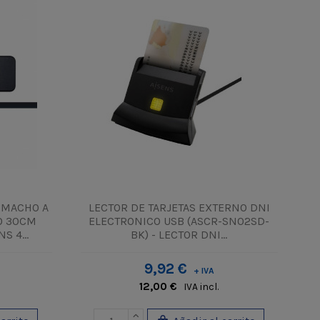
A MACHO A
LECTOR DE TARJETAS EXTERNO DNI
O 30CM
ELECTRONICO USB (ASCR-SN02SD-
S 4...
BK) - LECTOR DNI...
9,92 €
+ IVA
12,00 €
IVA incl.