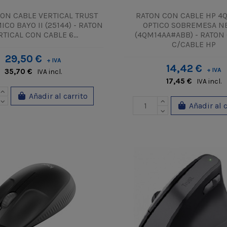
ON CABLE VERTICAL TRUST
RATON CON CABLE HP 4
CO BAYO II (25144) - RATON
OPTICO SOBREMESA N
RTICAL CON CABLE 6...
(4QM14AA#ABB) - RATON
C/CABLE HP
29,50 €
+ IVA
14,42 €
+ IVA
35,70 €
IVA incl.
17,45 €
IVA incl.
Añadir al carrito
Añadir al 