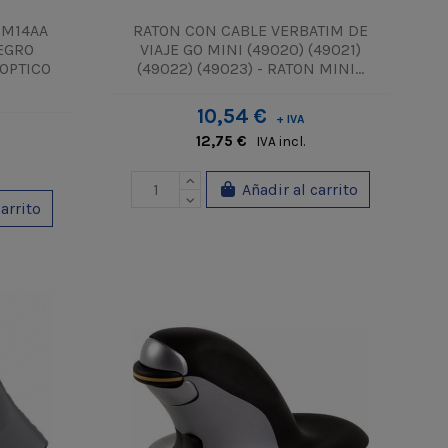
QM14AA
RATON CON CABLE VERBATIM DE
EGRO
VIAJE GO MINI (49020) (49021)
 OPTICO
(49022) (49023) - RATON MINI...
10,54 €
+ IVA
12,75 €
IVA incl.
Añadir al carrito
carrito