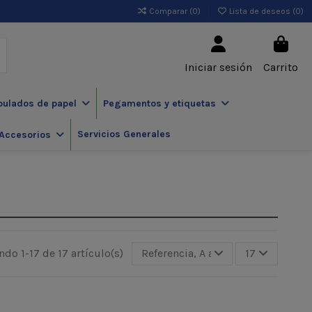
Comparar (
0
)
Lista de deseos (
0
)
Iniciar sesión
Carrito
pulados de papel
Pegamentos y etiquetas
Servicios Generales
Accesorios
do 1-17 de 17 artículo(s)
Referencia, A a Z
17