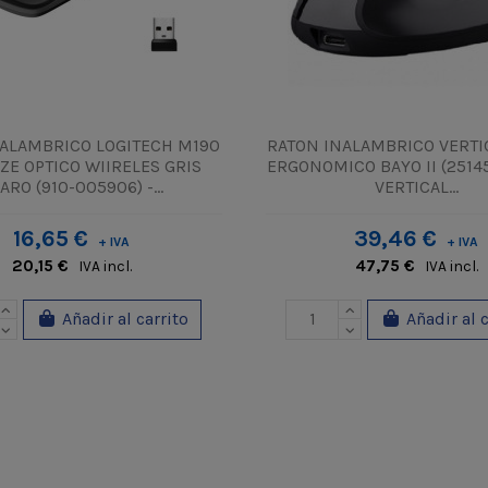
ALAMBRICO LOGITECH M190
RATON INALAMBRICO VERTI
IZE OPTICO WIIRELES GRIS
ERGONOMICO BAYO II (25145
ARO (910-005906) -...
VERTICAL...
16,65 €
39,46 €
+ IVA
+ IVA
20,15 €
47,75 €
IVA incl.
IVA incl.
Añadir al carrito
Añadir al 