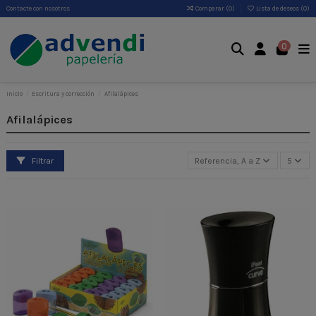
Contacte con nosotros
Comparar (
0
)
Lista de deseos (
0
)
0
Inicio
Escritura y corrección
Afilalápices
Afilalápices
Filtrar
Referencia, A a Z
5