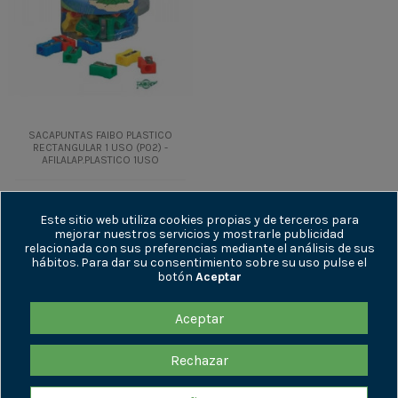
SACAPUNTAS FAIBO PLASTICO
RECTANGULAR 1 USO (P02) -
AFILALAP.PLASTICO 1USO
0,28 €
+ IVA
0,34 €
IVA incl.
Este sitio web utiliza cookies propias y de terceros para
mejorar nuestros servicios y mostrarle publicidad
relacionada con sus preferencias mediante el análisis de sus
Añadir al
hábitos. Para dar su consentimiento sobre su uso pulse el
carrito
botón
Aceptar
Aceptar
ENLACES DE INTERÉS
Rechazar
INFORMACIÓN