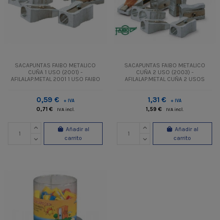
SACAPUNTAS FAIBO METALICO
SACAPUNTAS FAIBO METALICO
CUÑA 1 USO (2001) -
CUÑA 2 USO (2003) -
AFILALAP.METAL 2001 1 USO FAIBO
AFILALAP.METAL CUÑA 2 USOS
0,59 €
1,31 €
+ IVA
+ IVA
0,71 €
1,59 €
IVA incl.
IVA incl.
Añadir al
Añadir al
carrito
carrito