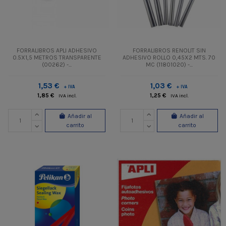
FORRALIBROS APLI ADHESIVO
FORRALIBROS RENOLIT SIN
0.5X1,5 METROS TRANSPARENTE
ADHESIVO ROLLO 0,45X2 MTS. 70
(00262) -...
MC (11801020) -...
1,53 €
1,03 €
+ IVA
+ IVA
1,85 €
1,25 €
IVA incl.
IVA incl.
Añadir al
Añadir al
carrito
carrito