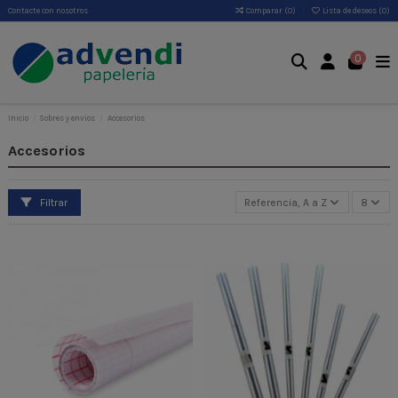
Contacte con nosotros
Comparar (
0
)
Lista de deseos (
0
)
0
Inicio
Sobres y envios
Accesorios
Accesorios
Filtrar
Referencia, A a Z
8