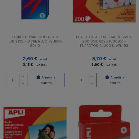
LACRE PELIKAN ROJO 60/10
FIJAFOTOS APLI AUTOADHESIVOS
(361220) - LACRE ROJO PELIKAN
200 UNIDADES (00093) -
60/10
FIJAFOTOS CJ.200 U. APLI 93
2,60 €
5,70 €
+ IVA
+ IVA
3,15 €
6,90 €
IVA incl.
IVA incl.
Añadir al
Añadir al
carrito
carrito