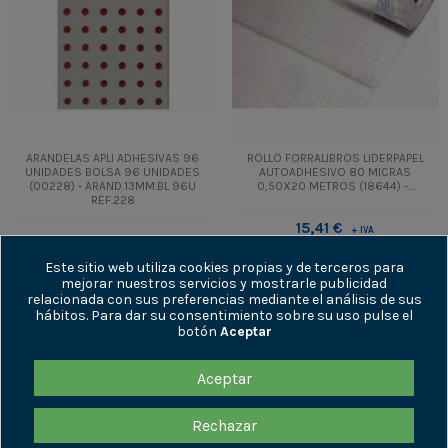
ARANDELAS APLI ADHESIVAS 96
ROLLO FORRALIBROS LIDERPAPEL
UNIDADES BOLSA 96 UNIDADES
AUTOADHESIVO 80 MICRAS
(00228) - ARAND.13MM.BL 96U
0,50X20 METROS (18644) -...
REF.228
15,41 €
+ IVA
0,62 €
+ IVA
18,65 €
IVA incl.
0,75 €
IVA incl.
Este sitio web utiliza cookies propias y de terceros para
mejorar nuestros servicios y mostrarle publicidad
Añadir al
relacionada con sus preferencias mediante el análisis de sus
Añadir al
carrito
hábitos. Para dar su consentimiento sobre su uso pulse el
carrito
botón
Aceptar
Aceptar
ENLACES DE INTERÉS
Rechazar
INFORMACIÓN