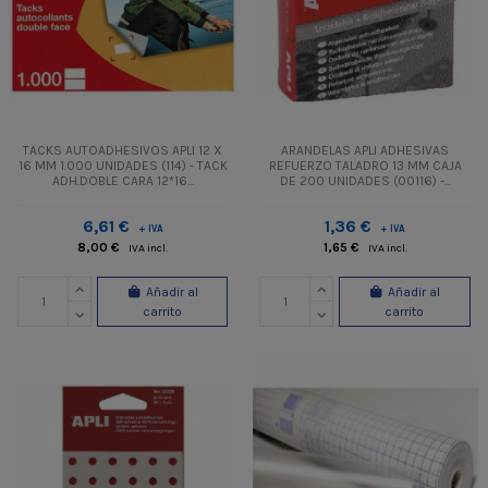
TACKS AUTOADHESIVOS APLI 12 X
ARANDELAS APLI ADHESIVAS
16 MM 1.000 UNIDADES (114) - TACK
REFUERZO TALADRO 13 MM CAJA
ADH.DOBLE CARA 12*16...
DE 200 UNIDADES (00116) -...
6,61 €
1,36 €
+ IVA
+ IVA
8,00 €
1,65 €
IVA incl.
IVA incl.
Añadir al
Añadir al
carrito
carrito