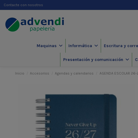
Contacte con nosotros
Maquinas
Informática
Escritura y corr
Presentación y comunicación
C
Inicio
Accesorios
Agendas y calendarios
AGENDA ESCOLAR 26-2