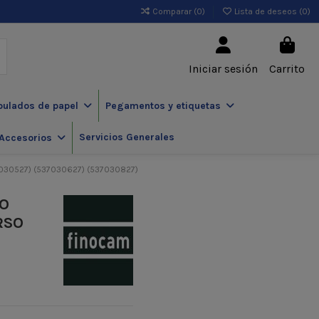
Comparar (
0
)
Lista de deseos (
0
)
Iniciar sesión
Carrito
pulados de papel
Pegamentos y etiquetas
Servicios Generales
Accesorios
030527) (537030627) (537030827)
MO
RSO