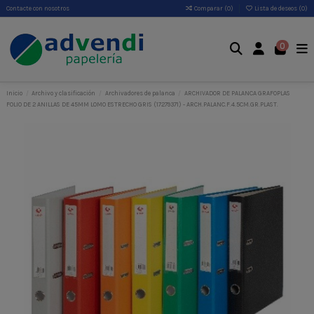
Contacte con nosotros
Comparar (
0
)
Lista de deseos (
0
)
0
Inicio
Archivo y clasificación
Archivadores de palanca
ARCHIVADOR DE PALANCA GRAFOPLAS
FOLIO DE 2 ANILLAS DE 45MM LOMO ESTRECHO GRIS (17279371) - ARCH.PALANC.F.4.5CM.GR.PLAST.