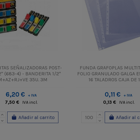
TAS SEÑALIZADORAS POST-
FUNDA GRAFOPLAS MULTI
2" (683-4) - BANDERITA 1/2"
FOLIO GRANULADO GALGA 
M+AZ+RJ+VE 35U. 3M
16 TALADROS CAJA DE 10
6,20 €
0,11 €
+ IVA
+ IVA
7,50 €
0,13 €
IVA incl.
IVA incl.
Añadir al carrito
Añadir al c