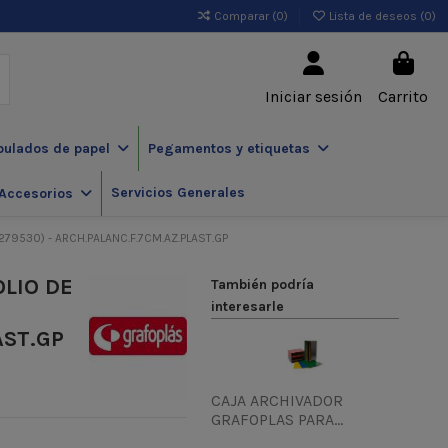
Comparar (
0
)
Lista de deseos (
0
)
Iniciar sesión
Carrito
pulados de papel
Pegamentos y etiquetas
Servicios Generales
Accesorios
9530) - ARCH.PALANC.F.7CM.AZ.PLAST.GP
LIO DE
También podría
interesarle
AST.GP
CAJA ARCHIVADOR
GRAFOPLAS PARA...