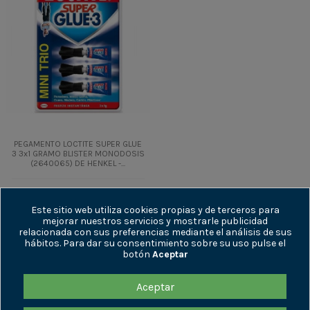
PEGAMENTO LOCTITE SUPER GLUE
3 3x1 GRAMO BLISTER MONODOSIS
(2640065) DE HENKEL -...
5,21 €
+ IVA
6,30 €
IVA incl.
Este sitio web utiliza cookies propias y de terceros para
mejorar nuestros servicios y mostrarle publicidad
relacionada con sus preferencias mediante el análisis de sus
Añadir al
hábitos. Para dar su consentimiento sobre su uso pulse el
carrito
botón
Aceptar
Aceptar