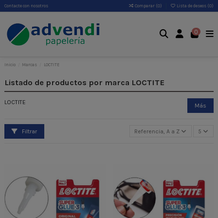
Contacte con nosotros
Comparar (
0
)
Lista de deseos (
0
)
0
Inicio
Marcas
LOCTITE
Listado de productos por marca LOCTITE
LOCTITE
Más
Filtrar
Referencia, A a Z
5