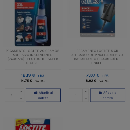
PEGAMENTO LOCTITE 20 GRAMOS
PEGAMENTO LOCTITE 5 GR
ADHESIVO INSTANTANEO
APLICADOR DE PINCEL ADHESIVO
(2646770) - PEG.LOCTITE SUPER
INSTANTANEO (2640969) DE
GLUE-3...
HENKEL -...
12,19 €
7,37 €
+ IVA
+ IVA
14,75 €
8,92 €
IVA incl.
IVA incl.
Añadir al
Añadir al
carrito
carrito