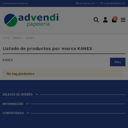
Contacte con nosotros
Comparar (
0
)
Lista de deseos (
0
)
0
Inicio
Marcas
KANEX
Listado de productos por marca KANEX
KANEX
Más
No hay productos
ENLACES DE INTERÉS
INFORMACIÓN
CONTÁCTENOS