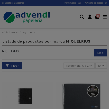
Contacte con nosotros
Comparar (
0
)
Lista de deseos (
0
)
0
Inicio
Marcas
MIQUELRIUS
Listado de productos por marca MIQUELRIUS
MIQUELRIUS
Más
Filtrar
Referencia, A a Z
19