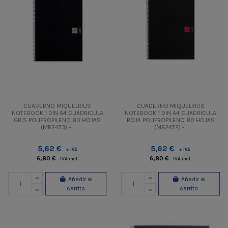
CUADERNO MIQUELRIUS
CUADERNO MIQUELRIUS
NOTEBOOK 1 DIN A4 CUADRICULA
NOTEBOOK 1 DIN A4 CUADRICULA
GRIS POLIPROPILENO 80 HOJAS
ROJA POLIPROPILENO 80 HOJAS
(MR2473) -...
(MR2472) -...
5,62 €
5,62 €
+ IVA
+ IVA
6,80 €
6,80 €
IVA incl.
IVA incl.
Añadir al
Añadir al
carrito
carrito