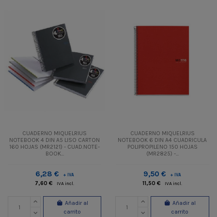
CUADERNO MIQUELRIUS
CUADERNO MIQUELRIUS
NOTEBOOK 4 DIN A5 LISO CARTON
NOTEBOOK 6 DIN A4 CUADRICULA
160 HOJAS (MR2121) - CUAD.NOTE-
POLIPROPILENO 150 HOJAS
BOOK...
(MR2825) -...
6,28 €
9,50 €
+ IVA
+ IVA
7,60 €
11,50 €
IVA incl.
IVA incl.
Añadir al
Añadir al
carrito
carrito