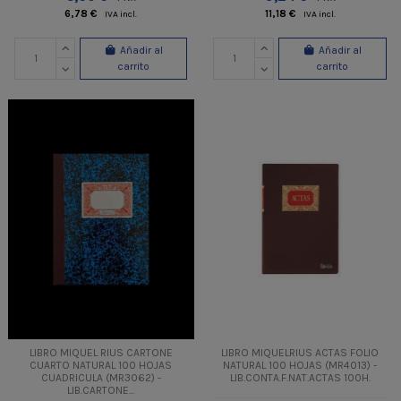
6,78 €
11,18 €
IVA incl.
IVA incl.
Añadir al
Añadir al
carrito
carrito
LIBRO MIQUEL RIUS CARTONE
LIBRO MIQUELRIUS ACTAS FOLIO
CUARTO NATURAL 100 HOJAS
NATURAL 100 HOJAS (MR4013) -
CUADRICULA (MR3062) -
LIB.CONTA.F.NAT.ACTAS 100H.
LIB.CARTONE...