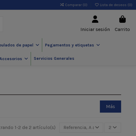
Comparar (
0
)
Lista de deseos (
0
)
Iniciar sesión
Carrito
pulados de papel
Pegamentos y etiquetas
Servicios Generales
Accesorios
Más
rando 1-2 de 2 artículo(s)
Referencia, A a Z
2