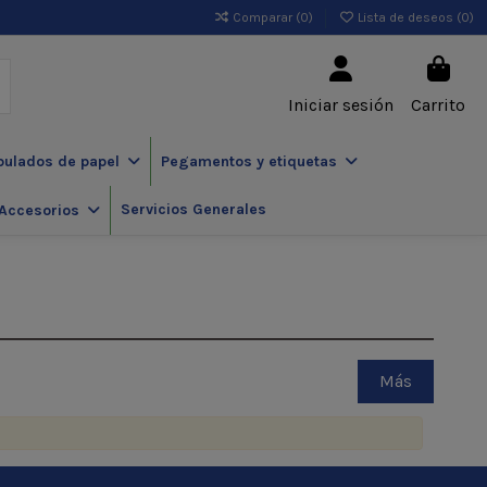
Comparar (
0
)
Lista de deseos (
0
)
Iniciar sesión
Carrito
pulados de papel
Pegamentos y etiquetas
Servicios Generales
Accesorios
Más