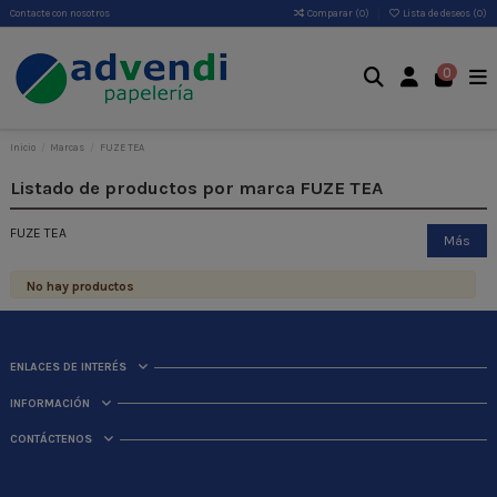
Contacte con nosotros
Comparar (
0
)
Lista de deseos (
0
)
0
Inicio
Marcas
FUZE TEA
Listado de productos por marca FUZE TEA
FUZE TEA
Más
No hay productos
ENLACES DE INTERÉS
INFORMACIÓN
CONTÁCTENOS