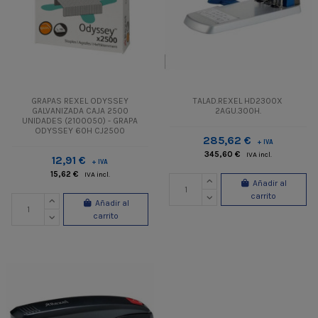
GRAPAS REXEL ODYSSEY
TALAD.REXEL HD2300X
GALVANIZADA CAJA 2500
2AGU.300H.
UNIDADES (2100050) - GRAPA
ODYSSEY 60H CJ2500
285,62 €
+ IVA
345,60 €
IVA incl.
12,91 €
+ IVA
15,62 €
IVA incl.
Añadir al
carrito
Añadir al
carrito