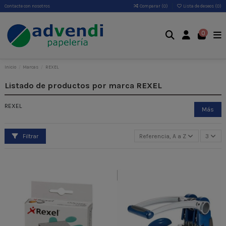
Contacte con nosotros
Comparar (
0
)
Lista de deseos (
0
)
0
Inicio
Marcas
REXEL
Listado de productos por marca REXEL
REXEL
Más
Filtrar
Referencia, A a Z
3