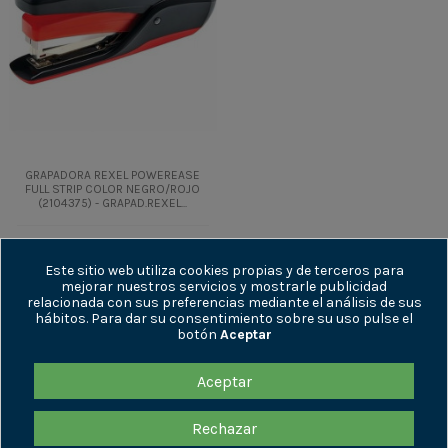
GRAPADORA REXEL POWEREASE
FULL STRIP COLOR NEGRO/ROJO
(2104375) - GRAPAD.REXEL...
12,93 €
+ IVA
15,65 €
IVA incl.
Este sitio web utiliza cookies propias y de terceros para
mejorar nuestros servicios y mostrarle publicidad
relacionada con sus preferencias mediante el análisis de sus
Añadir al
hábitos. Para dar su consentimiento sobre su uso pulse el
carrito
botón
Aceptar
Aceptar
ENLACES DE INTERÉS
Rechazar