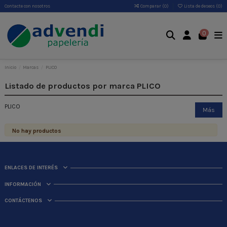
Contacte con nosotros
Comparar (
0
)
Lista de deseos (
0
)
0
Inicio
Marcas
PLICO
Listado de productos por marca PLICO
PLICO
Más
No hay productos
ENLACES DE INTERÉS
INFORMACIÓN
CONTÁCTENOS