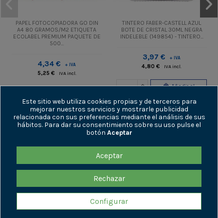
PAPEL FOTOCOPIADORA GO DIN
TINTERO FABER-CASTELL AZUL
A4 80 GRAMOS/M2 ETIQUETA
BOTE DE CRISTAL 30ML NEGRA
ECOLABEL PREMIUM PAQUETE DE
INDELEBLE (149854) - TINTERO...
500...
3,97 €
+ IVA
4,34 €
+ IVA
4,80 €
IVA incl.
5,25 €
IVA incl.
Añadir al
Añadir al
carrito
Este sitio web utiliza cookies propias y de terceros para
carrito
mejorar nuestros servicios y mostrarle publicidad
relacionada con sus preferencias mediante el análisis de sus
hábitos. Para dar su consentimiento sobre su uso pulse el
botón
Aceptar
Aceptar
ENLACES DE INTERÉS
Rechazar
INFORMACIÓN
Configurar
CONTÁCTENOS