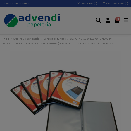
Contacte con nosotros
Comparar (
0
)
Lista de deseos (
0
)
0
Inicio
Archivo y clasificación
Carpeta de fundas
CARPETA GRAFOPLAS 40 FUNDAS PP
ESTANDAR PORTADA PERSONALIZABLE NEGRA (01445510) - CARP.40F PORTADA PERSON.FO NG