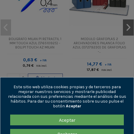
BOLIGRAFO MILAN P1 RETRACTIL 1
MODULO GRAFOPLAS 2
MM TOUCH AZUL (176510925) -
ARCHIVADORES PALANCA FOLIO
BOLI.P1 TOUCH AZ MILAN
AZUL (07279230) DE GRAFOPLAS
-...
0,63 €
+ IVA
14,77 €
+ IVA
0,76 €
IVA incl.
17,87 €
IVA incl.
Añadir al
Añadir al
carrito
Este sitio web utiliza cookies propias y de terceros para
carrito
mejorar nuestros servicios y mostrarle publicidad
relacionada con sus preferencias mediante el análisis de sus
hábitos. Para dar su consentimiento sobre su uso pulse el
botón
Aceptar
Aceptar
ENLACES DE INTERÉS