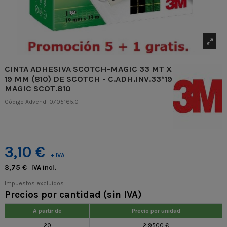
CINTA ADHESIVA SCOTCH-MAGIC 33 MT X
19 MM (810) DE SCOTCH - C.ADH.INV.33*19
MAGIC SCOT.810
Código Advendi
0705165.0
3,10 €
+ IVA
3,75 €
IVA incl.
Impuestos excluidos
Precios por cantidad (sin IVA)
A partir de
Precio por unidad
20
2,9500 €