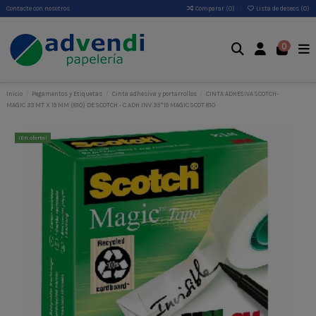
Contacte con nosotros
Comparar (
0
)
Lista de deseos (
0
)
0
Inicio
Pegamentos y Etiquetas
Cinta adhesiva y portarrollos
CINTA ADHESIVA SCOTCH-
MAGIC 33 MT X 19 MM (810) DE SCOTCH - C.ADH.INV.33*19 MAGIC SCOT.810
¡En oferta!