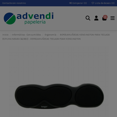
Contacte con nosotros
Comparar (
0
)
Lista de deseos (
0
)
0
Inicio
Informática - Consumibles
Ergonomía
REPOSAMUÑECAS KENSINGTON PARA TECLADO
ESPUMA NEGRO (62383) - REPOSAMUÑECAS TECLADO FOAM KENSINGTON