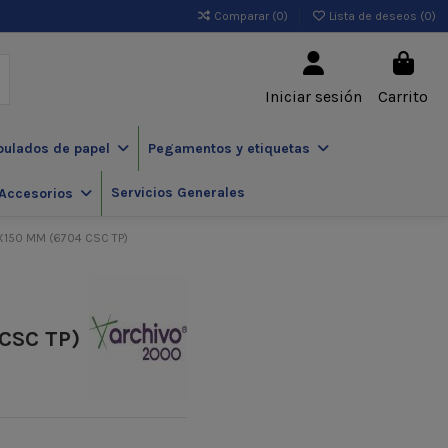
Comparar (
0
)
Lista de deseos (
0
)
Iniciar sesión
Carrito
pulados de papel
Pegamentos y etiquetas
Servicios Generales
Accesorios
150 MM (6704 CSC TP)
CSC TP)