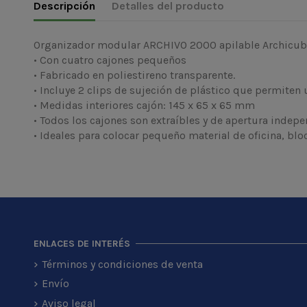
Descripción
Detalles del producto
Organizador modular ARCHIVO 2000 apilable Archicu
• Con cuatro cajones pequeños
• Fabricado en poliestireno transparente.
• Incluye 2 clips de sujeción de plástico que permiten 
• Medidas interiores cajón: 145 x 65 x 65 mm
• Todos los cajones son extraíbles y de apertura indepe
• Ideales para colocar pequeño material de oficina, bloc
ENLACES DE INTERÉS
Términos y condiciones de venta
Envío
Aviso legal