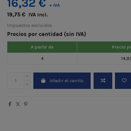
16,32 €
+ IVA
19,75 €
IVA incl.
Impuestos excluidos
Precios por cantidad (sin IVA)
A partir de
Precio p
4
14,9
Añadir al carrito