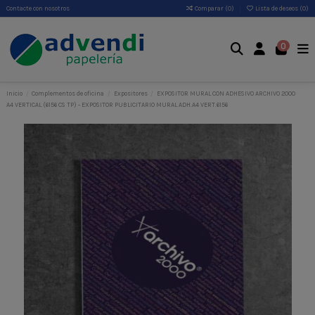
Contacte con nosotros
Comparar (
0
)
Lista de deseos (
0
)
0
Inicio
Complementos de oficina
Expositores
EXPOSITOR MURAL CON ADHESIVO ARCHIVO 2000
A4 VERTICAL (6156 CS TP) - EXPOSITOR PUBLICITARIO MURAL ADH.A4 VERT.6156