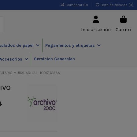
Comparar (
0
)
Lista de deseos (
0
)
Iniciar sesión
Carrito
pulados de papel
Pegamentos y etiquetas
Servicios Generales
Accesorios
CITARIO MURAL ADH.A4 HORIZ.6156A
IVO
4