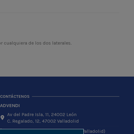
r cualquiera de los dos laterales.
CONTÁCTENOS
ADVENDI
Av del Padre Isla, 11, 24002 León
C. Regalado, 12, 47002 Valladolid
987 272 633 (León) / 983 210 543 (Valladolid)