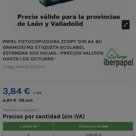
PAPEL FOTOCOPIADORA ZCOPY DIN A4 80
GRAMOS/M2 ETIQUETA ECOLABEL
ESTANDAR 500 HOJAS. -PRECIOS VALIDOS
HASTA 1 DE OCTUBRE-
Código Advendi
0501101.0
3,84 €
+ IVA
4,65 €
IVA incl.
Impuestos excluidos
Precios por cantidad (sin IVA)
A partir de
Precio por unidad
5
3,6000 €