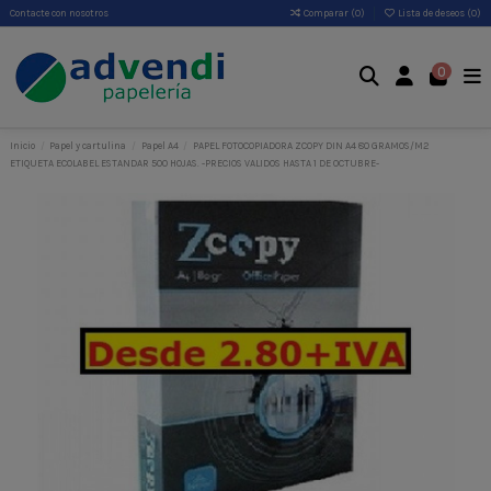
Contacte con nosotros
Comparar (
0
)
Lista de deseos (
0
)
0
Inicio
Papel y cartulina
Papel A4
PAPEL FOTOCOPIADORA ZCOPY DIN A4 80 GRAMOS/M2
ETIQUETA ECOLABEL ESTANDAR 500 HOJAS. -PRECIOS VALIDOS HASTA 1 DE OCTUBRE-