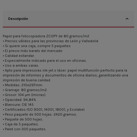
Descripción
Papel para fotocopiadora ZCOPY de 80 gramos/m2
• Precios válidos para las provincias de León y Valladolid
• Si quiere una caja, compre 5 paquetes
• El precio más barato del mercado
• Calidad estandar.
• Especialmente indicado para el uso en oficinas.
• Uso a ambas caras.
• Apto para impresoras ink-jet o láser: papel multifunción perfecto para la
impresión de informes y documentos de oficina diarios, garantizando una
impresión de buena calidad.
• Medidas: 210x297mm.
• Gramaje: 80 gramos/m2.
• Grosor: 104 µm (micras)
• Opacidad: 94,84%
• Blancura: CIE 145
• Certificados ISO 9001, 14001, 18001, y Ecolabel.
• Peso paquete de 500 hojas: 2420 gramos.
• Paquete de 500 hojas.
• Caja de 5 paquetes.
• Palet con 300 paquetes.