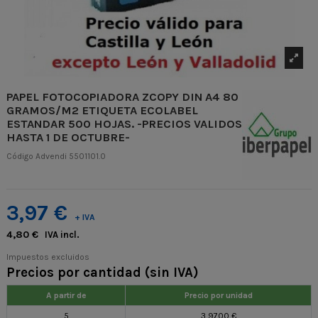
PAPEL FOTOCOPIADORA ZCOPY DIN A4 80
GRAMOS/M2 ETIQUETA ECOLABEL
ESTANDAR 500 HOJAS. -PRECIOS VALIDOS
HASTA 1 DE OCTUBRE-
Código Advendi
5501101.0
3,97 €
+ IVA
4,80 €
IVA incl.
Impuestos excluidos
Precios por cantidad (sin IVA)
A partir de
Precio por unidad
5
3,9700 €