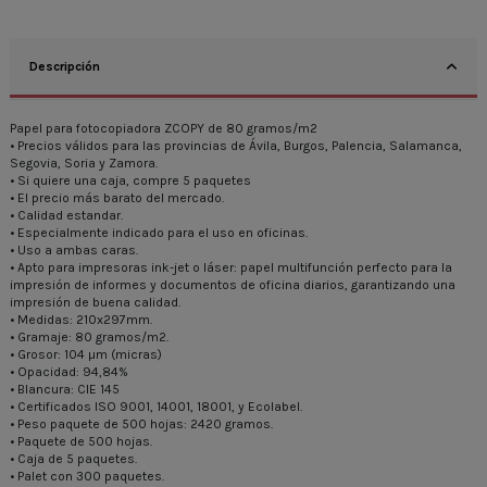
Descripción
Papel para fotocopiadora ZCOPY de 80 gramos/m2
• Precios válidos para las provincias de Ávila, Burgos, Palencia, Salamanca,
Segovia, Soria y Zamora.
• Si quiere una caja, compre 5 paquetes
• El precio más barato del mercado.
• Calidad estandar.
• Especialmente indicado para el uso en oficinas.
• Uso a ambas caras.
• Apto para impresoras ink-jet o láser: papel multifunción perfecto para la
impresión de informes y documentos de oficina diarios, garantizando una
impresión de buena calidad.
• Medidas: 210x297mm.
• Gramaje: 80 gramos/m2.
• Grosor: 104 µm (micras)
• Opacidad: 94,84%
• Blancura: CIE 145
• Certificados ISO 9001, 14001, 18001, y Ecolabel.
• Peso paquete de 500 hojas: 2420 gramos.
• Paquete de 500 hojas.
• Caja de 5 paquetes.
• Palet con 300 paquetes.