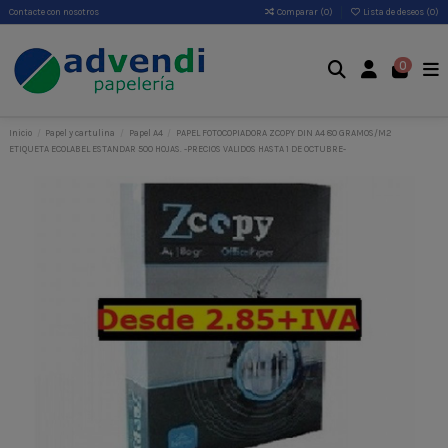
Contacte con nosotros
Comparar (
0
)
Lista de deseos (
0
)
0
Inicio
Papel y cartulina
Papel A4
PAPEL FOTOCOPIADORA ZCOPY DIN A4 80 GRAMOS/M2
ETIQUETA ECOLABEL ESTANDAR 500 HOJAS. -PRECIOS VALIDOS HASTA 1 DE OCTUBRE-