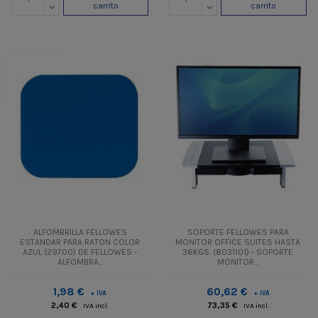
carrito
carrito
ALFOMBRILLA FELLOWES
SOPORTE FELLOWES PARA
ESTANDAR PARA RATON COLOR
MONITOR OFFICE SUITES HASTA
AZUL (29700) DE FELLOWES -
36KGS. (8031101) - SOPORTE
ALFOMBRA...
MONITOR...
1,98 €
60,62 €
+ IVA
+ IVA
2,40 €
73,35 €
IVA incl.
IVA incl.