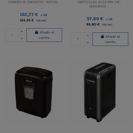
TAMAÑO M (9894701) - RATON...
PARTÍCULAS 4X35 MM -P4-.
(6008101) -...
102,77 €
+ IVA
57,69 €
+ IVA
124,35 €
IVA incl.
69,80 €
IVA incl.
Añadir al
Añadir al
carrito
carrito