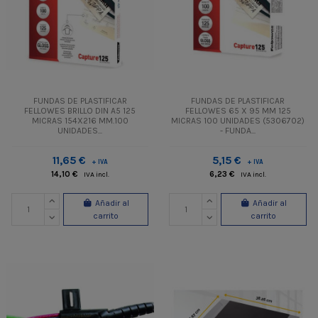
FUNDAS DE PLASTIFICAR
FUNDAS DE PLASTIFICAR
FELLOWES BRILLO DIN A5 125
FELLOWES 65 X 95 MM 125
MICRAS 154X216 MM.100
MICRAS 100 UNIDADES (5306702)
UNIDADES...
- FUNDA...
11,65 €
5,15 €
+ IVA
+ IVA
14,10 €
6,23 €
IVA incl.
IVA incl.
Añadir al
Añadir al
carrito
carrito