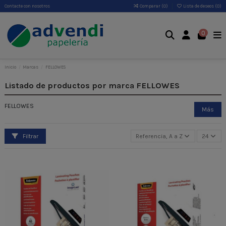
Contacte con nosotros
Comparar (
0
)
Lista de deseos (
0
)
0
Inicio
Marcas
FELLOWES
Listado de productos por marca FELLOWES
FELLOWES
Más
Filtrar
Referencia, A a Z
24