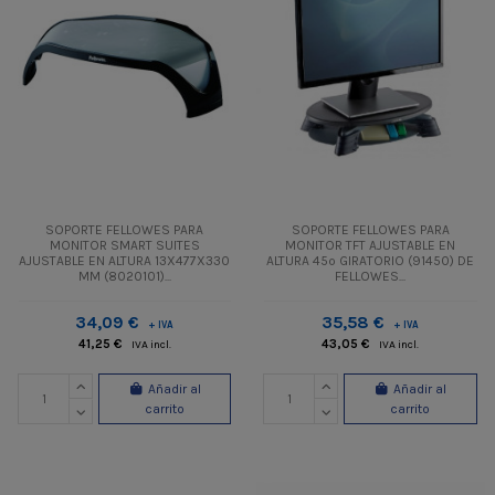
SOPORTE FELLOWES PARA
SOPORTE FELLOWES PARA
MONITOR SMART SUITES
MONITOR TFT AJUSTABLE EN
AJUSTABLE EN ALTURA 13X477X330
ALTURA 45º GIRATORIO (91450) DE
MM (8020101)...
FELLOWES...
34,09 €
35,58 €
+ IVA
+ IVA
41,25 €
43,05 €
IVA incl.
IVA incl.
Añadir al
Añadir al
carrito
carrito