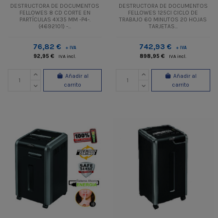
DESTRUCTORA DE DOCUMENTOS
DESTRUCTORA DE DOCUMENTOS
FELLOWES 8 CD CORTE EN
FELLOWES 125CI CICLO DE
PARTÍCULAS 4X35 MM -P4-.
TRABAJO 60 MINUTOS 20 HOJAS
(4692101) -...
TARJETAS...
76,82 €
742,93 €
+ IVA
+ IVA
92,95 €
898,95 €
IVA incl.
IVA incl.
Añadir al
Añadir al
carrito
carrito