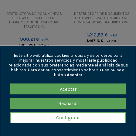
DESTRUCTORA DE DOCUMENTOS
DESTRUCTORA DE DOCUMENTOS
FELLOWES 225CI CICLO DE
FELLOWES 325CI CAPACIDAD DE
TRABAJO CONTINUO 24 HOJAS
CORTE 24 HOJAS SEGURIDAD P4...
TARJETAS Y...
1.212,53 €
+ IVA
900,21 €
+ IVA
1.467,16 €
IVA incl.
1.089,25 €
IVA incl.
Añadir al
Este sitio web utiliza cookies propias y de terceros para
Añadir al
carrito
mejorar nuestros servicios y mostrarle publicidad
carrito
relacionada con sus preferencias mediante el análisis de sus
hábitos. Para dar su consentimiento sobre su uso pulse el
botón
Aceptar
1
2
3
4
Aceptar
ENLACES DE INTERÉS
Rechazar
INFORMACIÓN
Configurar
CONTÁCTENOS