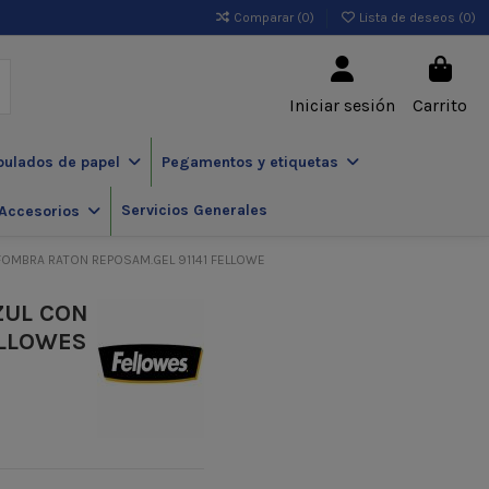
Comparar (
0
)
Lista de deseos (
0
)
Iniciar sesión
Carrito
pulados de papel
Pegamentos y etiquetas
Servicios Generales
Accesorios
FOMBRA RATON REPOSAM.GEL 91141 FELLOWE
ZUL CON
ELLOWES