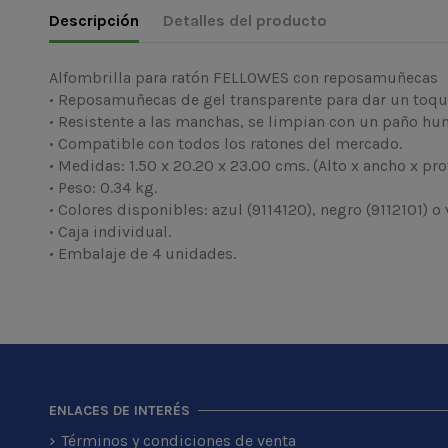
Descripción
Detalles del producto
Alfombrilla para ratón FELLOWES con reposamuñecas
• Reposamuñecas de gel transparente para dar un toque
• Resistente a las manchas, se limpian con un paño h
• Compatible con todos los ratones del mercado.
• Medidas: 1.50 x 20.20 x 23.00 cms. (Alto x ancho x pr
• Peso: 0.34 kg.
• Colores disponibles: azul (9114120), negro (9112101) o 
• Caja individual.
• Embalaje de 4 unidades.
ENLACES DE INTERÉS
Términos y condiciones de venta